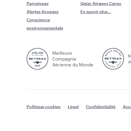
Parrainage
Qatar Airways Cargo
Alertes Voyages
En savoir plus...
Conscience
environnementale
Meilleure
M
Compagnie
A
Aérienne du Monde
Politique cookies
Légal
Confidentialité
Acce