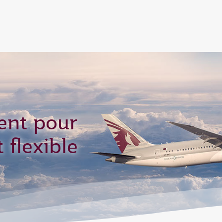
tion to Bahrain (BAH), Erbil (EBL), and Kuwait (KWI)
ent pour
 flexible