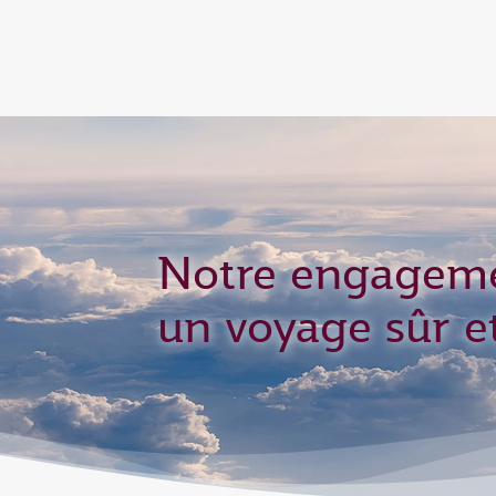
(active)
6 August 2026: Qatar Airways flight resump
Notre engagem
un voyage sûr et