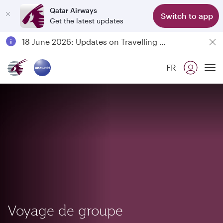
Qatar Airways
Switch to app
Get the latest updates
Passengers flying between Doha and Auckland on QR914 and QR915
18 June 2026: Updates on Travelling with Power Banks
Qatar Airways Expands Global Network to over 160 Destinations
FR
To
Voyage de groupe