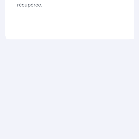
récupérée.
Qatar Airways
A propos
Récompenses
Carrières
Communiqués de presse
Parrainage