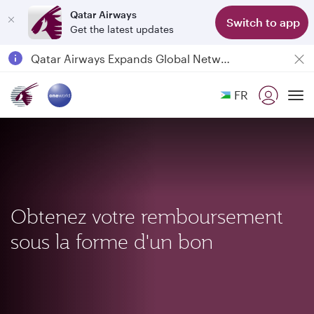
Qatar Airways
Switch to app
Get the latest updates
Qatar Airways Expands Global Network to over 160 Destinations
Passengers flying between Doha and Auckland on QR914 and QR915
FR
18 June 2026: Updates on Travelling with Power Banks
To
6 August 2026: Qatar Airways flight resumption to Bahrain (BAH), Erbil (EBL), and Kuwait (KWI)
Obtenez votre remboursement
sous la forme d'un bon