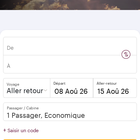
De
n
s
w
a
p
l
o
c
a
t
i
o
À
Départ
Aller-retour
Voyage
Aller retour
to
to
Passager / Cabine
open
open
calendar
calendar
press
press
+
Saisir un code
enter
enter
and
to
and
to