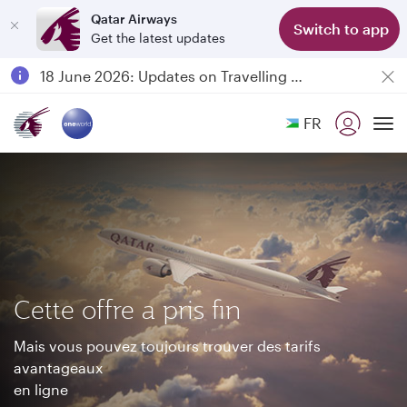
Qatar Airways
Switch to app
Get the latest updates
Passengers flying between Doha and Auckland on QR914 and QR915
18 June 2026: Updates on Travelling with Power Banks
6 August 2026: Qatar Airways flight resumption to Bahrain (BAH), Erbil (EBL), and Kuwait (KWI)
FR
Qatar Airways Expands Global Network to over 160 Destinations
To
Cette offre a pris fin
Mais vous pouvez toujours trouver des tarifs
avantageaux
en ligne