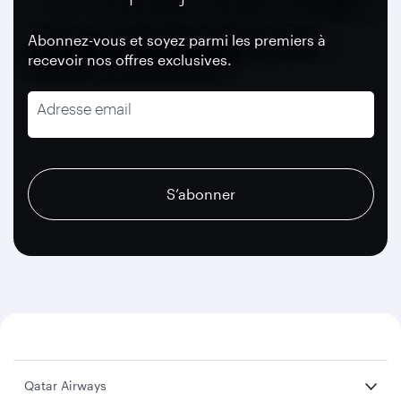
Abonnez-vous et soyez parmi les premiers à
recevoir nos offres exclusives.
Adresse email
recaptcha
recaptcha
recaptcha
S’abonner
Qatar Airways