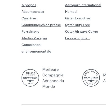
A propos
Aéroport International
Récompenses
Hamad
Carrières
Qatar Executive
Communiqués de presse
Qatar Duty Free
Parrainage
Qatar Airways Cargo
Alertes Voyages
En savoir plus...
Conscience
environnementale
Meilleure
Compagnie
M
Aérienne du
A
Monde