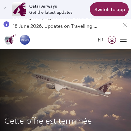
Qatar Airways
Switch to app
Get the latest updates
Passengers flying between Doha and Auckland on QR914 and QR915
18 June 2026: Updates on Travelling with Power Banks
Qatar Airways Expands Global Network to over 160 Destinations
FR
To
Cette offre est terminée