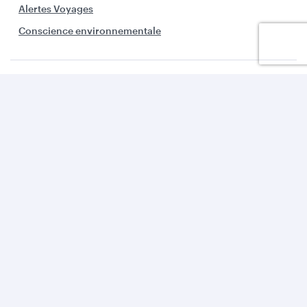
Alertes Voyages
Conscience environnementale
Le Groupe
Offres Entreprises
Partenaires
Aide
Download Qatar Airways App