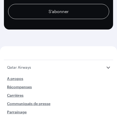
recaptcha
recaptcha
recaptcha
S’abonner
Qatar Airways
A propos
Récompenses
Carrières
Communiqués de presse
Parrainage