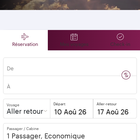
Réservation
Mes voyages
Check-in
De
n
s
w
a
p
l
o
c
a
t
i
o
À
Départ
Aller-retour
Voyage
Aller retour
to
to
Passager / Cabine
open
open
calendar
calendar