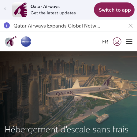
Qatar Airways
Switch to app
Get the latest updates
Qatar Airways Expands Global Network to over 160 Destinations
Passengers flying between Doha and Auckland on QR914 and QR915
FR
18 June 2026: Updates on Travelling with Power Banks
To
6 August 2026: Qatar Airways flight resumption to Bahrain (BAH), Erbil (EBL), and Kuwait (KWI)
Hébergement d'escale sans frais