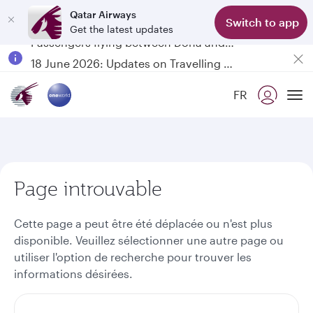
Qatar Airways
Switch to app
Get the latest updates
Passengers flying between Doha and Auckland on QR914 and QR915
18 June 2026: Updates on Travelling with Power Banks
6 August 2026: Qatar Airways flight resumption to Bahrain (BAH), Erbil (EBL), and Kuwait (KWI)
FR
Qatar Airways Expands Global Network to over 160 Destinations
To
Page introuvable
Cette page a peut être été déplacée ou n'est plus
disponible. Veuillez sélectionner une autre page ou
utiliser l'option de recherche pour trouver les
informations désirées.