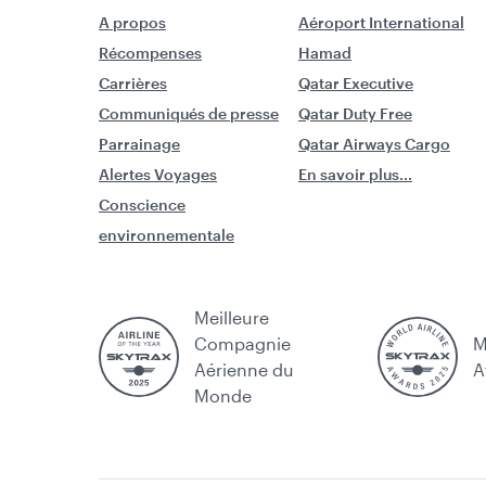
A propos
Aéroport International
Récompenses
Hamad
Carrières
Qatar Executive
Communiqués de presse
Qatar Duty Free
Parrainage
Qatar Airways Cargo
Alertes Voyages
En savoir plus...
Conscience
environnementale
Meilleure
Compagnie
M
Aérienne du
A
Monde