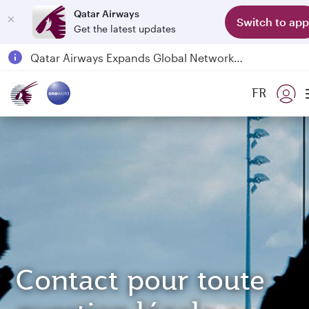
Qatar Airways
Switch to app
Get the latest updates
Passengers flying between Doha and Auckland on QR914 and QR915
18 June 2026: Updates on Travelling with Power Banks
6 August 2026: Qatar Airways flight resumption to Bahrain (BAH), Erbil (EBL), and Kuwait (KWI)
FR
Qatar Airways Expands Global Network to over 160 Destinations
Contact pour toute