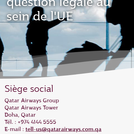
question légale au
sein de l'UE
Siège social
Qatar Airways Group
Qatar Airways Tower
Doha, Qatar
Tél. : +974 4144 5555
E-mail :
tell-us@qatarairways.com.qa