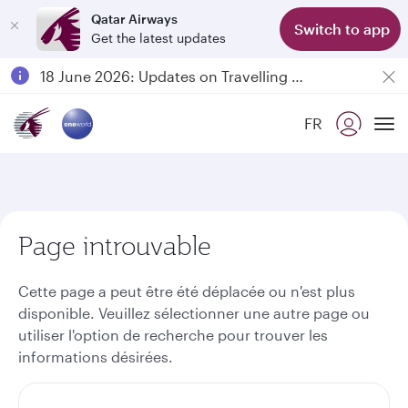
Qatar Airways
Switch to app
Get the latest updates
Passengers flying between Doha and Auckland on QR914 and QR915
18 June 2026: Updates on Travelling with Power Banks
Qatar Airways Expands Global Network to over 160 Destinations
FR
To
Page introuvable
Cette page a peut être été déplacée ou n'est plus
disponible. Veuillez sélectionner une autre page ou
utiliser l'option de recherche pour trouver les
informations désirées.