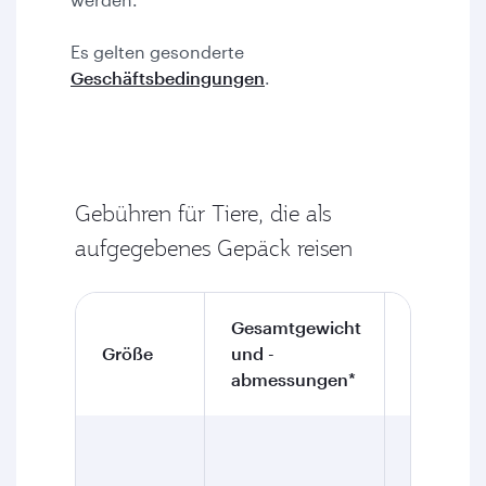
Es gelten gesonderte
Geschäftsbedingungen
.
Gebühren für Tiere, die als
aufgegebenes Gepäck reisen
Gesamtgewicht
Tarife für
Größe
und -
Zusatzg
abmessungen*
Nach/Ab
Qatar: 2