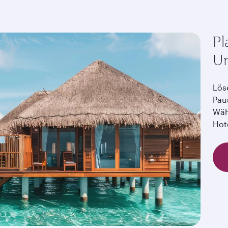
Pl
Ur
Lös
Pau
Wäh
Hot