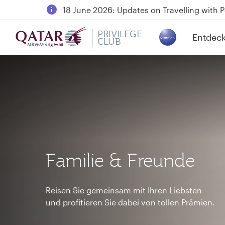
18 June 2026: Updates on Travelling with 
30 July 2026: Temporary passenger flight s
PRIVILEGE
Entdec
Qatar Airways Expands Global Network to 
CLUB
(active)
Familie & Freunde
Reisen Sie gemeinsam mit Ihren Liebsten
und profitieren Sie dabei von tollen Prämien.