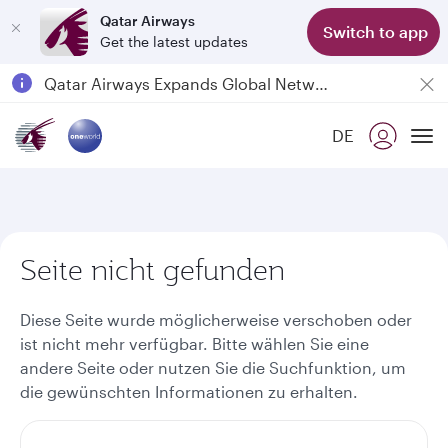
Qatar Airways
Switch to app
Get the latest updates
Qatar Airways Expands Global Network to over 160 Destinations
Passengers flying between Doha and Auckland on QR914 and QR915
DE
18 June 2026: Updates on Travelling with Power Banks
To
6 August 2026: Qatar Airways flight resumption to Bahrain (BAH), Erbil (EBL), and Kuwait (KWI)
Seite nicht gefunden
Diese Seite wurde möglicherweise verschoben oder
ist nicht mehr verfügbar. Bitte wählen Sie eine
andere Seite oder nutzen Sie die Suchfunktion, um
die gewünschten Informationen zu erhalten.