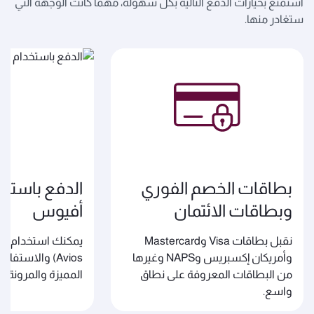
استمتع بخيارات الدفع التالية بكل سهولة، مهما كانت الوجهة التي
ستغادر منها.
بطاقات الخصم الفوري
الدفع باستخ
وبطاقات الائتمان
أفيوس
نقبل بطاقات Visa وMastercard
وأمريكان إكسبريس وNAPS وغيرها
Avios) والاست
من البطاقات المعروفة على نطاق
المميزة والمرونة في
واسع.