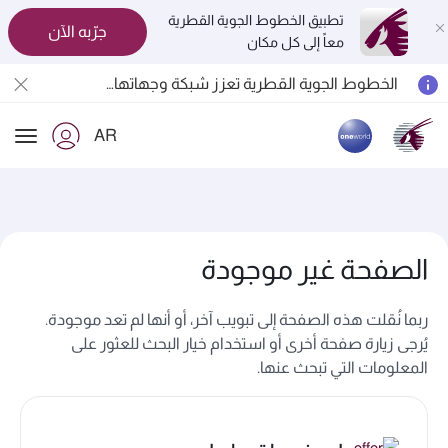
تطبيق الخطوط الجوية القطرية
جرّبه الآن
معاً إلى كل مكان
الخطوط الجوية القطرية تعزز شبكة وجهاتها العالمية لتشمل ما يزيد عن 160 وجهة
المسافرون بين الدوحة وأوكلاند على متن الرحلات الجوية رقم QR914 ورقم QR915
AR
18 يونيو 2026: تحديثات خاصة باصطحاب الشواحن المحمولة أثناء السفر
ion
6 أغسطس 2026: الخطوط الجوية القطرية تستأنف رحلاتها الجوية إلى البحرين (BAH) وإربيل (EBL) والكويت (KWI)
الصفحة غير موجودة
ربما نُقلت هذه الصفحة إلى تبويب آخر، أو أنها لم تعد موجودة.
يُرجى زيارة صفحة أخرى أو استخدام خيار البحث للعثور على
المعلومات التي تبحث عنها.