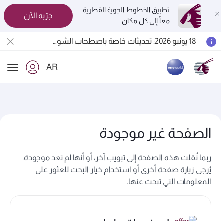
تطبيق الخطوط الجوية القطرية
جرّبه الآن
معاً إلى كل مكان
المسافرون بين الدوحة وأوكلاند على متن الرحلات الجوية رقم QR914 ورقم QR915
18 يونيو 2026: تحديثات خاصة باصطحاب الشواحن المحمولة أثناء السفر
6 أغسطس 2026: الخطوط الجوية القطرية تستأنف رحلاتها الجوية إلى البحرين (BAH) وإربيل (EBL) والكويت (KWI)
AR
الخطوط الجوية القطرية تعزز شبكة وجهاتها العالمية لتشمل ما يزيد عن 160 وجهة
ion
الصفحة غير موجودة
ربما نُقلت هذه الصفحة إلى تبويب آخر، أو أنها لم تعد موجودة.
يُرجى زيارة صفحة أخرى أو استخدام خيار البحث للعثور على
المعلومات التي تبحث عنها.