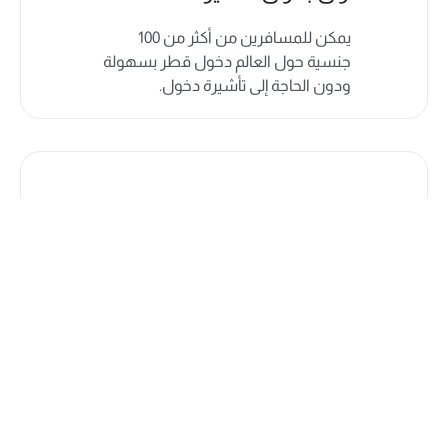
يمكن للمسافرين من أكثر من 100
جنسية حول العالم دخول قطر بسهولة
ودون الحاجة إلى تأشيرة دخول.
خدمات إضافية متنوعة
ارتقِ بإقامتك مع باقة من الخدمات
الاختيارية، بما في ذلك النقل من وإلى
المطار، والجولات السياحية، والرحلات
الاستكشافية.