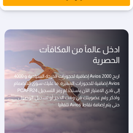
ادخل عالمآ من المكافآت
الحصرية
اربح 2000 Avios إضافية لحجوزات الدرجة السياحية و 4000
Avios إضافية للحجوزات المميزة. ما عليك سوى الانضمام
إلى نادي الامتياز الآن باستخدام رمز التسجيل PCAFR24
واذكر رقم عضويتك في وقت الحجز أو تسجيل الوصول
حتى يتم إضافة نقاط Avios تلقائيا