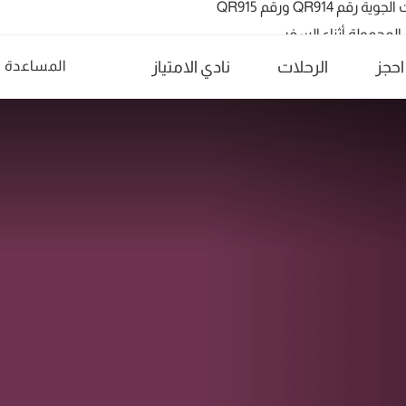
احجز
الرحلات
نادي الامتياز
المساعدة
تشمل ما يزيد عن 160 وجهة