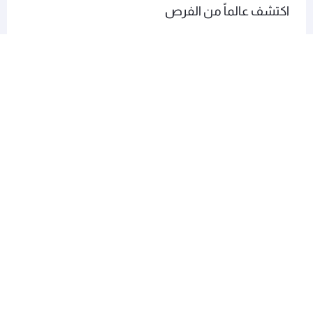
اكتشف عالماً من الفرص
يوفر لك نادي الامتياز خيارات عديدة للاستفادة من مكافآت
برنامج الولاء، أكثر من أي وقت مضى. انضم اليوم للاستمتاع
بمكافآت استثنائية.
انضم إلى نادي الامتياز