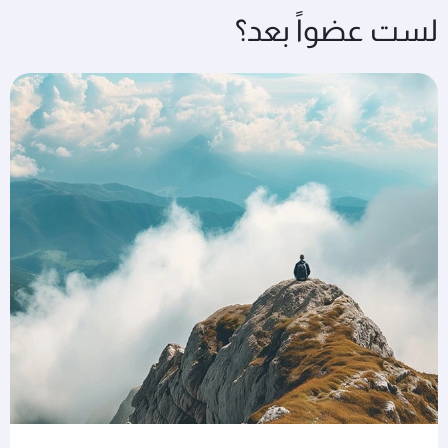
لست عضواً بعد؟