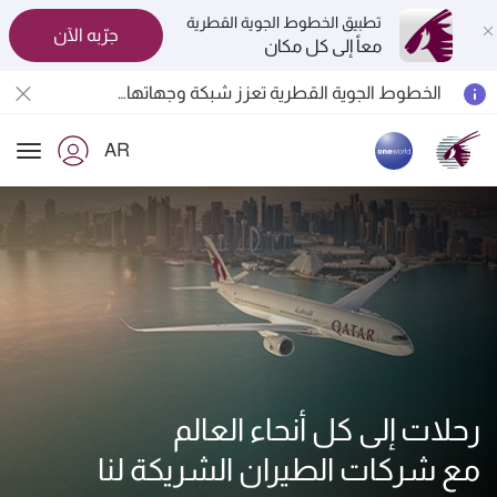
تطبيق الخطوط الجوية القطرية
جرّبه الآن
معاً إلى كل مكان
الخطوط الجوية القطرية تعزز شبكة وجهاتها العالمية لتشمل ما يزيد عن 160 وجهة
المسافرون بين الدوحة وأوكلاند على متن الرحلات الجوية رقم QR914 ورقم QR915
AR
18 يونيو 2026: تحديثات خاصة باصطحاب الشواحن المحمولة أثناء السفر
ion
6 أغسطس 2026: الخطوط الجوية القطرية تستأنف رحلاتها الجوية إلى البحرين (BAH) وإربيل (EBL) والكويت (KWI)
رحلات إلى كل أنحاء العالم
مع شركات الطيران الشريكة لنا