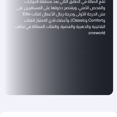
تقع الصالة في الطابق الثاني بعد منطقة الجوازات
والفحص الأمني، ويقتصر دخولها على المسافرين على
متن الدرجة الأولى ودرجة رجال الأعمال (فئات Elite
وComfort وClassic)، وأعضاء نادي الامتياز للفئات
البلاتينية والذهبية والفضية، والفئات المماثلة في تحالف
oneworld.