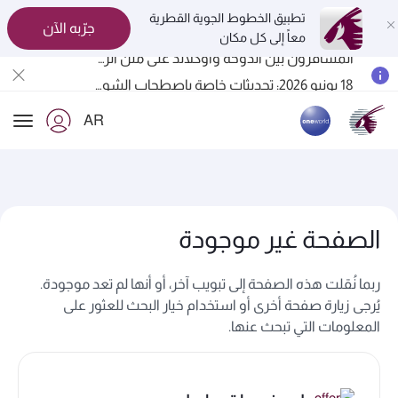
تطبيق الخطوط الجوية القطرية
جرّبه الآن
معاً إلى كل مكان
المسافرون بين الدوحة وأوكلاند على متن الرحلات الجوية رقم QR914 ورقم QR915
18 يونيو 2026: تحديثات خاصة باصطحاب الشواحن المحمولة أثناء السفر
6 أغسطس 2026: الخطوط الجوية القطرية تستأنف رحلاتها الجوية إلى البحرين (BAH) وإربيل (EBL) والكويت (KWI)
AR
الخطوط الجوية القطرية تعزز شبكة وجهاتها العالمية لتشمل ما يزيد عن 160 وجهة
ion
الصفحة غير موجودة
ربما نُقلت هذه الصفحة إلى تبويب آخر، أو أنها لم تعد موجودة.
يُرجى زيارة صفحة أخرى أو استخدام خيار البحث للعثور على
المعلومات التي تبحث عنها.