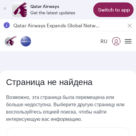
Qatar Airways
Switch to app
Get the latest updates
Passengers flying between Doha and Auckland on QR914 and QR915
18 June 2026: Updates on Travelling with Power Banks
6 August 2026: Qatar Airways flight resumption to Bahrain (BAH), Erbil (EBL), and Kuwait (KWI)
RU
To
Qatar Airways Expands Global Network to over 160 Destinations
Страница не найдена
Возможно, эта страница была перемещена или
больше недоступна. Выберите другую страницу или
воспользуйтесь опцией поиска, чтобы найти
интересующую вас информацию.