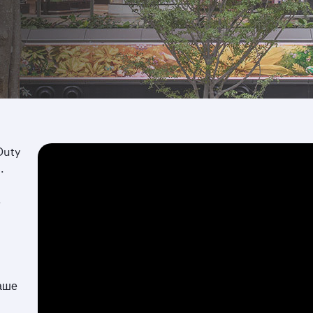
Duty
.
е
ваше