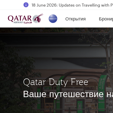
18 June 2026: Updates on Travelling with 
6 August 2026: Qatar Airways flight resump
Открытия
Брони
Qatar Airways Expands Global Network to 
(active)
Qatar Duty Free
Ваше путешествие н