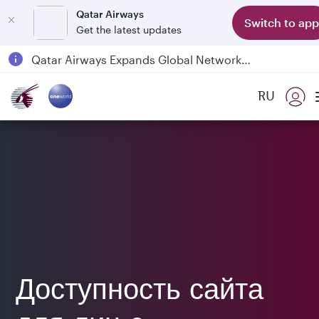
Qatar Airways
Switch to app
Get the latest updates
Qatar Airways Expands Global Network to over 160 Destinations
Passengers flying between Doha and Auckland on QR914 and QR915
RU
18 June 2026: Updates on Travelling with Power Banks
30 July 2026: Temporary passenger flight suspension to Bahrain (BAH), Erbil (EBL), and Kuwait (KWI)
Доступность сайта