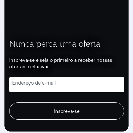
Nunca perca uma oferta
Inscreva-se e seja o primeiro a receber nossas
ofertas exclusivas.
Endereço de e-mail
recaptcha
recaptcha
recaptcha
Inscreva-se