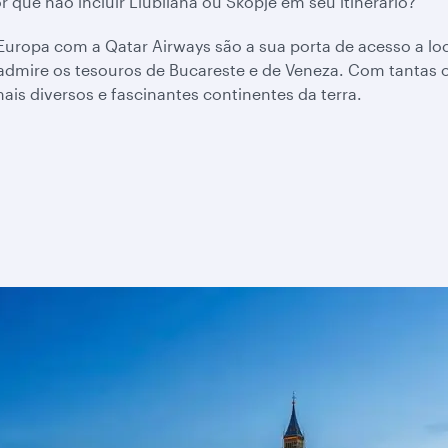
 que não incluir Liubliana ou Skopje em seu itinerário?
uropa com a Qatar Airways são a sua porta de acesso a loca
admire os tesouros de Bucareste e de Veneza. Com tantas 
is diversos e fascinantes continentes da terra.