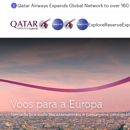
Passengers flying between Doha and Auckland on
Explore
Reserve
Exp
Voos para a Europa
Jornada por cidades atemporais e paisagens cenográf