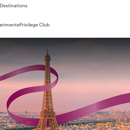
 QR914 and QR915
erimente
Privilege Club
icas