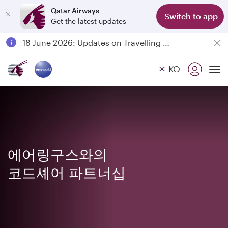
Qatar Airways
Switch to app
Get the latest updates
Passengers flying between Doha and Auckland on QR914 and QR915
18 June 2026: Updates on Travelling with Power Banks
6 August 2026: Qatar Airways flight resumption to Bahrain (BAH), Erbil (EBL), and Kuwait (KWI)
KO
Qatar Airways Expands Global Network to over 160 Destinations
To
에어링구스와의
코드셰어 파트너십