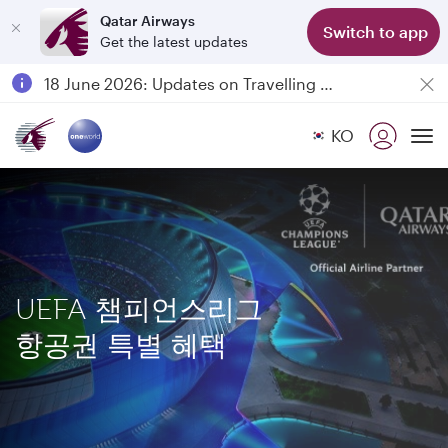
Qatar Airways
Switch to app
Get the latest updates
Passengers flying between Doha and Auckland on QR914 and QR915
18 June 2026: Updates on Travelling with Power Banks
6 August 2026: Qatar Airways flight resumption to Bahrain (BAH), Erbil (EBL), and Kuwait (KWI)
KO
Qatar Airways Expands Global Network to over 160 Destinations
To
UEFA 챔피언스리그
항공권 특별 혜택