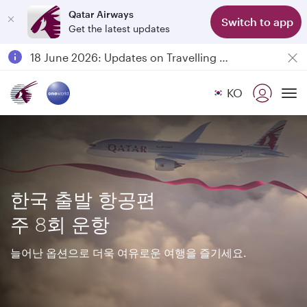
Qatar Airways
Switch to app
Get the latest updates
Passengers flying between Doha and Auckland on QR914 and QR915
18 June 2026: Updates on Travelling with Power Banks
6 August 2026: Qatar Airways flight resumption to Bahrain (BAH), Erbil (EBL), and Kuwait (KWI)
KO
Qatar Airways Expands Global Network to over 160 Destinations
To
한국 출발 항공편
주 8회 운항
늘어난 옵션으로 더욱 여유로운 여행을 즐기세요.