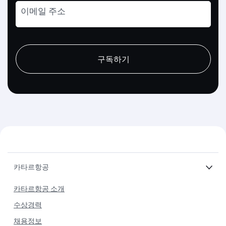
이메일 주소
recaptcha
recaptcha
recaptcha
구독하기
카타르항공
카타르항공 소개
수상경력
채용정보