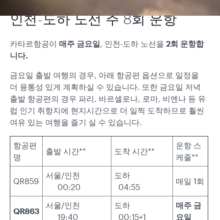
인천-도하 노선 주 8회 운항
카타르항공이
매주 금요일
, 인천-도하 노선을
2회 운항합
니다.
금요일 출발 여행의 경우, 아래 항공편 옵션으로 일정을
더 융통성 있게 계획하실 수 있습니다. 또한 금요일 저녁
출발 항공편의 경우 파리, 바르셀로나, 로마, 비엔나 등 유
럽 인기 취항지에 현지시간으로 더 일찍 도착하므로 훨씬
여유 있는 여행을 즐기 실 수 있습니다.
항공편
운항 스
출발 시간**
도착 시간**
명
케줄**
서울/인천
도하
QR859
매일 1회
00:20
04:55
서울/인천
도하
매주 금
QR863
19:40
00:15+1
요일