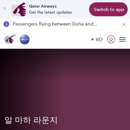
Qatar Airways
Switch to app
Get the latest updates
Passengers flying between Doha and Auckland on QR914 and QR915
18 June 2026: Updates on Travelling with Power Banks
6 August 2026: Qatar Airways flight resumption to Bahrain (BAH), Erbil (EBL), and Kuwait (KWI)
KO
Qatar Airways Expands Global Network to over 160 Destinations
To
알 마하 라운지