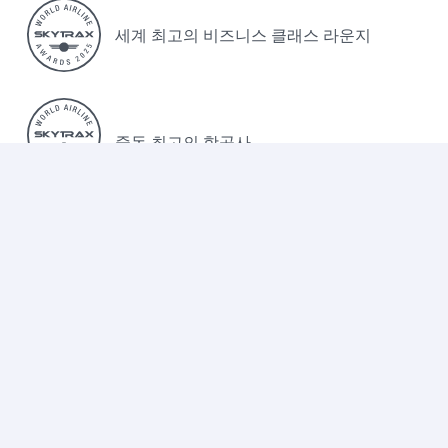
세계 최고의 비즈니스 클래스 라운지
중동 최고의 항공사
쿠키정책
법률
개인정보취급방침
접근성
항공운임표
운송 약관
항공교통이용자 서비스계획
항공교통이용자 피해구제
Cookie Consent
Qatar Airways. 모든 권리 보유