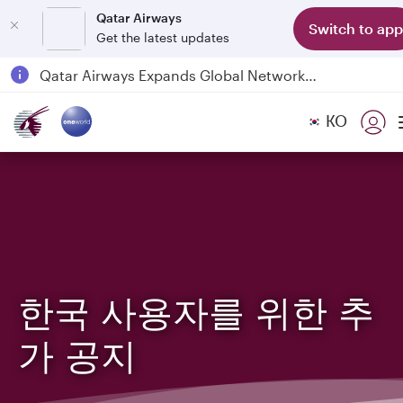
Qatar Airways
Switch to app
Get the latest updates
Passengers flying between Doha and Auckland on QR914 and QR915
18 June 2026: Updates on Travelling with Power Banks
KO
6 August 2026: Qatar Airways flight resumption to Bahrain (BAH), Erbil (EBL), and Kuwait (KWI)
Qatar Airways Expands Global Network to over 160 Destinations
한국 사용자를 위한 추
가 공지