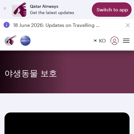
Qatar Airways
Switch to app
Get the latest updates
Passengers flying between Doha and Auckland on QR914 and QR915
18 June 2026: Updates on Travelling with Power Banks
6 August 2026: Qatar Airways flight resumption to Bahrain (BAH), Erbil (EBL), and Kuwait (KWI)
KO
Qatar Airways Expands Global Network to over 160 Destinations
To
야생동물 보호