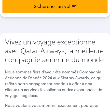
select
select
Rechercher un vol
new
new
date
date
please
please
use
use
arrow
arrow
key
key
or
or
Vivez un voyage exceptionnel
you
you
avec Qatar Airways, la meilleure
can
can
type
type
compagnie aérienne du monde
date
date
in
in
"dd
"dd
Nous sommes fiers d'avoir été nommés Compagnie
mmm
mmm
Aérienne de l'Année 2024 aux Skytrax Awards, ce qui
yyyy"
yyyy"
reflète notre engagement continu à offrir à nos
formate
formate
clients un service d'excellence et des expériences de
voyage inégalées.
Nous voulons vous montrer exactement pourquoi