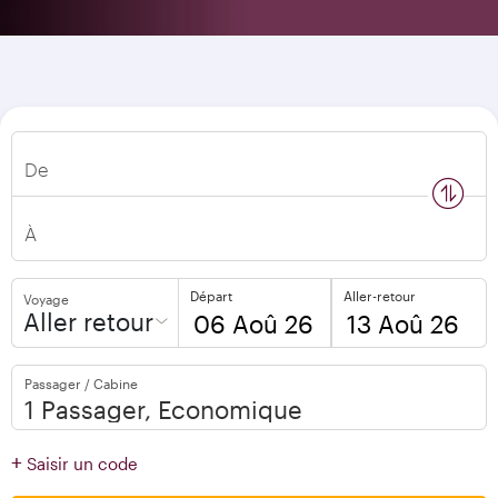
De
n
s
w
a
p
l
o
c
a
t
i
o
À
Départ
Aller-retour
Voyage
Aller retour
to
to
Passager / Cabine
open
open
calendar
calendar
press
press
+
Saisir un code
enter
enter
and
to
and
to