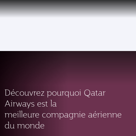
FR
Qatar Airways Expands Global Network to over 160 Destinations
Classe
To
Découvrez pourquoi Qatar
Airways est la
meilleure compagnie aérienne
du monde