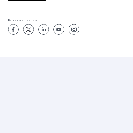
Restons en contact
Meilleure Compagnie Aérienne du Monde
Meilleure Classe Affaires au Monde