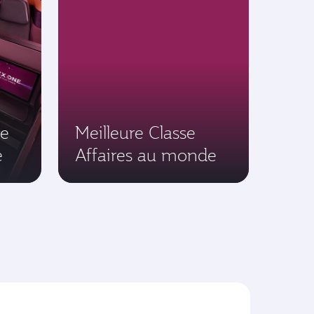
le
Meilleure Classe
e
Affaires au monde