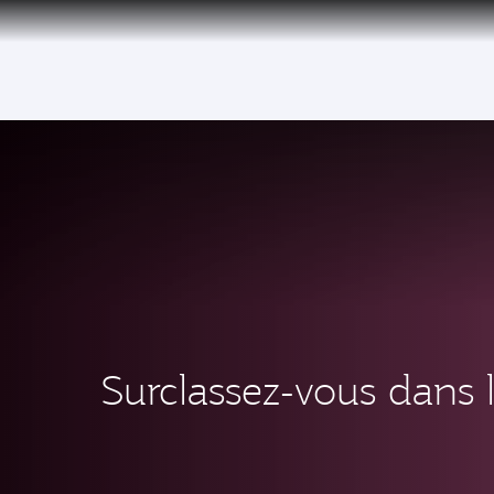
(active)
Qatar Airways Expands Global Network to 
Surclassez-vous dans l