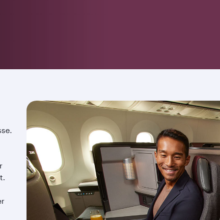
sse.
r
t.
er