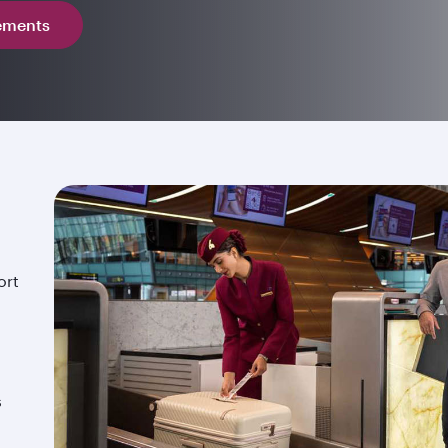
sements
ort
s