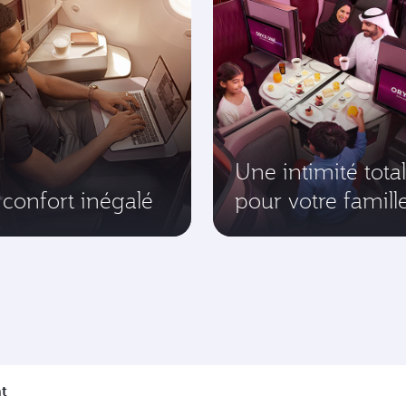
Une intimité tota
confort inégalé
pour votre famill
t