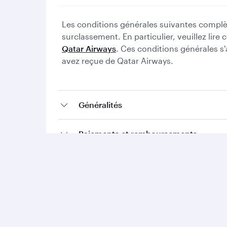
Les conditions générales suivantes complè
surclassement. En particulier, veuillez lir
Qatar Airways
. Ces conditions générales s
avez reçue de Qatar Airways.
Généralités
Paiements et remboursements
Cumul d'Avios et de Qpoints
Suppléments et demandes spéciales