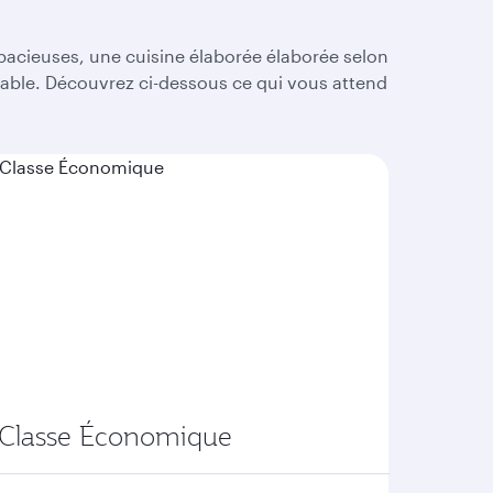
use
arrow
key
pacieuses, une cuisine élaborée élaborée selon
or
iable. Découvrez ci-dessous ce qui vous attend
you
can
type
date
in
"dd
mmm
yyyy"
formate
Classe Économique