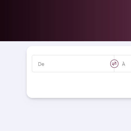
De
À
swap
locati