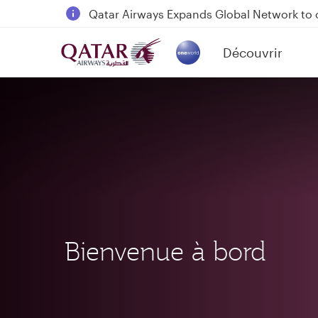
18 June 2026: Updates on Travelling with 
6 August 2026: Qatar Airways flight resump
Découvrir
Qatar Airways Expands Global Network to 
(active)
Bienvenue à bord