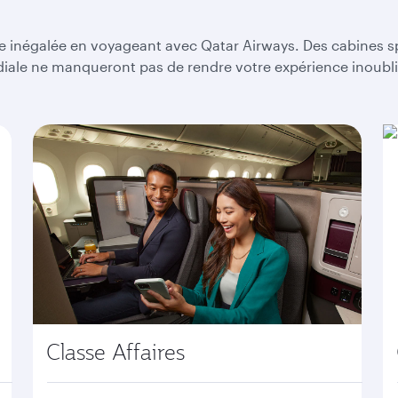
use
arrow
key
e inégalée en voyageant avec Qatar Airways. Des cabines s
or
ndiale ne manqueront pas de rendre votre expérience inoubl
you
can
type
date
in
"dd
mmm
yyyy"
formate
Classe Affaires