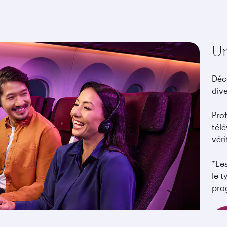
Un
Déc
div
Prof
télé
vér
*Le
le t
pro