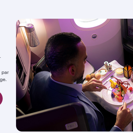
r
 par
ège.