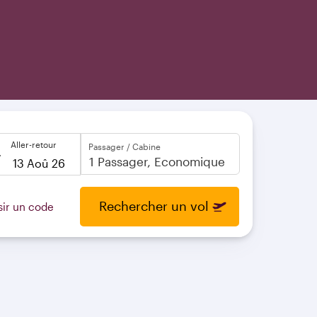
Aller-retour
Passager / Cabine
to
open
Rechercher un vol
sir un code
calendar
press
enter
and
to
select
new
date
please