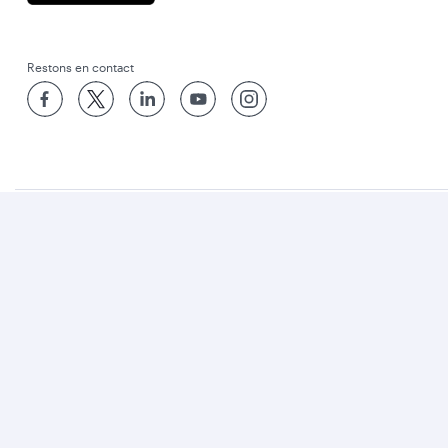
Restons en contact
Meilleure Compagnie Aérienne du Monde
Meilleure Classe Affaires au Monde