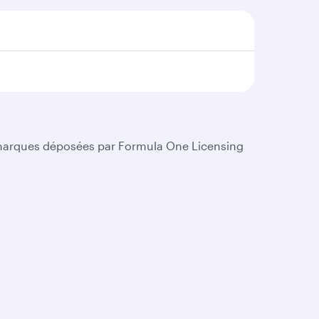
s marques déposées par Formula One Licensing
acter
ons et médiation