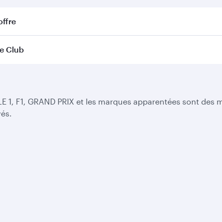
offre
ge Club
MULE 1, F1, GRAND PRIX et les marques apparentées sont de
vés.
Offres Entreprises
Partenaires
Aide
Voyage d'affaires
Affiliation
Nous cont
Beyond Business
e-Procurement
Réclamati