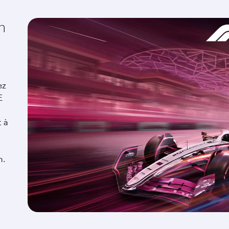
n
ez
E
t à
n.