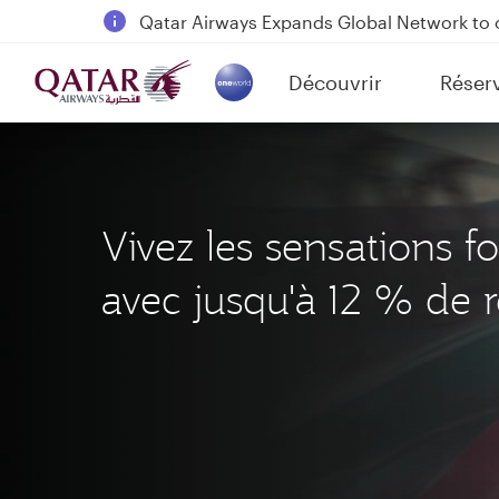
18 June 2026: Updates on Travelling with 
6 August 2026: Qatar Airways flight resump
Découvrir
Réser
Qatar Airways Expands Global Network to 
(active)
Vivez les sensations fo
avec jusqu'à 12 % de 