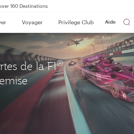
Power Banks
tion to Bahrain (BAH), Erbil (EBL), and Kuwait (KWI)
ver
Voyager
Privilege Club
Aide
over 160 Destinations
®
rtes de la F1
remise