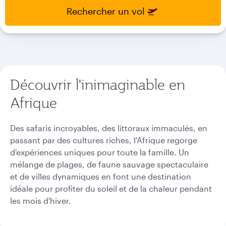
select
select
Rechercher un vol
new
new
date
date
please
please
use
use
arrow
arrow
key
key
Découvrir l'inimaginable en
or
or
you
you
Afrique
can
can
type
type
date
date
Des safaris incroyables, des littoraux immaculés, en
in
in
passant par des cultures riches, l'Afrique regorge
"dd
"dd
d'expériences uniques pour toute la famille. Un
mmm
mmm
mélange de plages, de faune sauvage spectaculaire
yyyy"
yyyy"
formate
formate
et de villes dynamiques en font une destination
idéale pour profiter du soleil et de la chaleur pendant
les mois d'hiver.