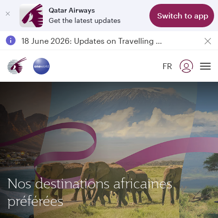
Qatar Airways
Classe
Switch to app
Get the latest updates
Passengers flying between Doha and Auckland on QR914 and QR915
18 June 2026: Updates on Travelling with Power Banks
6 August 2026: Qatar Airways flight resumption to Bahrain (BAH), Erbil (EBL), and Kuwait (KWI)
FR
Qatar Airways Expands Global Network to over 160 Destinations
To
Nos destinations africaines
préférées