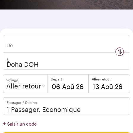
De
n
s
w
a
p
l
o
c
a
t
i
o
À
Départ
Aller-retour
Voyage
Aller retour
to
to
Passager / Cabine
open
open
calendar
calendar
press
press
+
Saisir un code
enter
enter
and
to
and
to