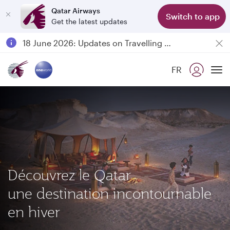
Qatar Airways
Switch to app
Get the latest updates
Passengers flying between Doha and Auckland on QR914 and QR915
18 June 2026: Updates on Travelling with Power Banks
6 August 2026: Qatar Airways flight resumption to Bahrain (BAH), Erbil (EBL), and Kuwait (KWI)
FR
Qatar Airways Expands Global Network to over 160 Destinations
To
Découvrez le Qatar
une destination incontournable
en hiver