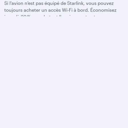
Si l'avion n'est pas équipé de Starlink, vous pouvez
toujours acheter un accès Wi-Fi à bord. Économisez
jusqu'à 20 % en achetant l'accès avant votre voyage.
Pour bénéficier d'une heure d'accès Wi-Fi gratuit à
bord, devenez membre du Privilege Club dès
aujourd'hui. Vous pouvez également adhérer au
Student Club pour bénéficier d'un accès Wi-Fi illimité
tout au long de vos vols.
Achetez votre accès à l'avance
Conditions générales pour l'achat de l'accès
Wi-Fi