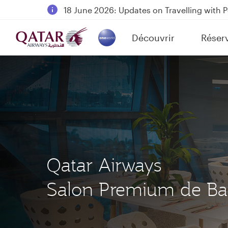
18 June 2026: Updates on Travelling with 
6 August 2026: Qatar Airways flight resump
Découvrir
Réser
Qatar Airways Expands Global Network to 
(active)
Qatar Airways
Salon Premium de B