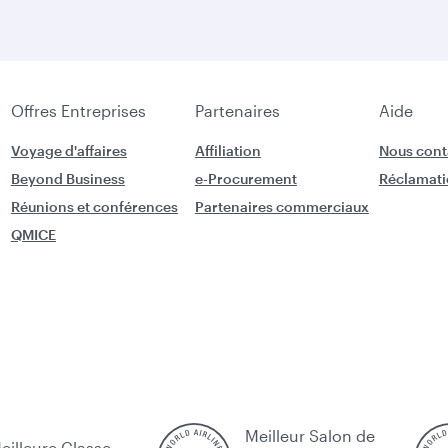
Offres Entreprises
Partenaires
Aide
Voyage d'affaires
Affiliation
Nous cont
Beyond Business
e-Procurement
Réclamati
Réunions et conférences
Partenaires commerciaux
QMICE
Meilleur Salon de
eilleure Classe