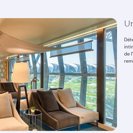
Un
Dét
inti
de l
rem