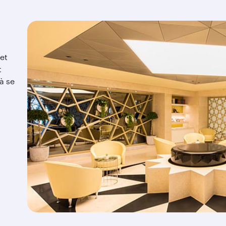
et
t
 à se