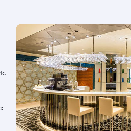
ie,
ec