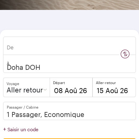
De
n
s
w
a
p
l
o
c
a
t
i
o
À
Départ
Aller-retour
Voyage
Aller retour
to
to
Passager / Cabine
open
open
calendar
calendar
press
press
+
Saisir un code
enter
enter
and
to
and
to