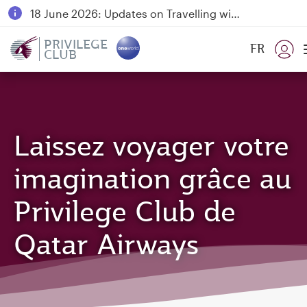
18 June 2026: Updates on Travelling with Power Banks
6 August 2026: Qatar Airways flight resumption to Bahrain (BAH), Erbil (EBL), and Kuwait (KWI)
PRIVILEGE
FR
CLUB
Qatar Airways Expands Global Network to over 160 Destinations
Laissez voyager votre
imagination grâce au
Privilege Club de
Qatar Airways