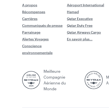
A propos
Aéroport International
Récompenses
Hamad
Carrières
Qatar Executive
Communiqués de presse
Qatar Duty Free
Parrainage
Qatar Airways Cargo
Alertes Voyages
En savoir plus...
Conscience
environnementale
Meilleure
Compagnie
M
Aérienne du
A
Monde