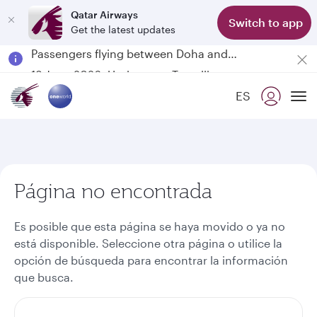
Qatar Airways
Switch to app
Get the latest updates
Passengers flying between Doha and Auckland on QR914 and QR915
18 June 2026: Updates on Travelling with Power Banks
6 August 2026: Qatar Airways flight resumption to Bahrain (BAH), Erbil (EBL), and Kuwait (KWI)
ES
Qatar Airways Expands Global Network to over 160 Destinations
To
Página no encontrada
Es posible que esta página se haya movido o ya no
está disponible. Seleccione otra página o utilice la
opción de búsqueda para encontrar la información
que busca.